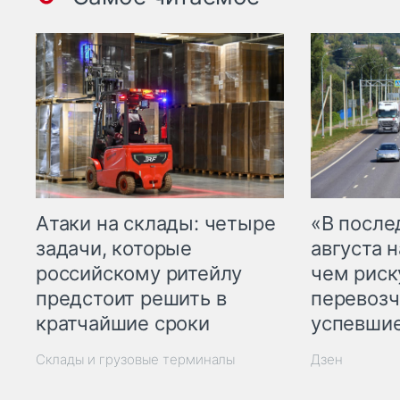
Атаки на склады: четыре
«В посл
задачи, которые
августа н
российскому ритейлу
чем рис
предстоит решить в
перевозч
кратчайшие сроки
успевшие
Склады и грузовые терминалы
Дзен