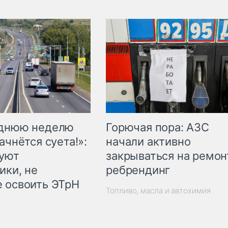
Горючая пора: АЗС
еднюю неделю
начали активно
ачнётся суета!»:
закрываться на ремон
куют
ребрендинг
ики, не
 освоить ЭТрН
Топливо, масла и автохимия