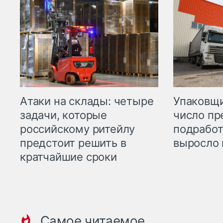
Атаки на склады: четыре
Упаковщи
задачи, которые
число пр
российскому ритейлу
подработ
предстоит решить в
выросло 
кратчайшие сроки
Самое читаемое