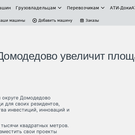
ашин
Грузовладельцам
Перевозчикам
АТИ-Доки
А
Ваши машины
Добавить машину
Заказы
 Домодедово увеличит пло
м округе Домодедово
и для своих резидентов,
ва инвестиций, инноваций и
 тысячи квадратных метров.
азместить свои проекты