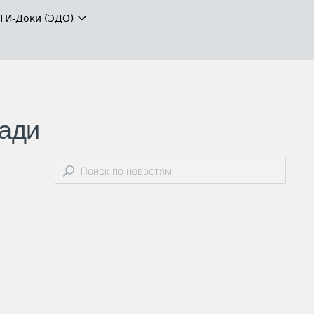
ТИ-Доки (ЭДО)
щади