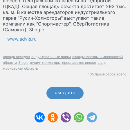
шоссе с Центральной кольцевой автодорогой
(ЦКАД). Общая площадь объекта достигает 292 тыс.
кв. м. В качестве арендаторов индустриального
парка "Русич-Холмогоры" выступают такие
компании как "Спортмастер", СберЛогистика
(Самокат), 3Logic.
www.advis.ru
аренда складов
индустриальные парки
склады москвы и московской
области
3logic
русич-холмогоры
ярославское шоссе
цкад
московская область
105 просмотров всего.
ОБСУДИТЬ