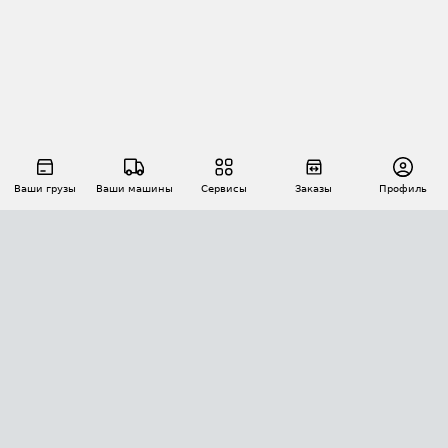
Ваши грузы
Ваши машины
Сервисы
Заказы
Профиль
АВТОМАТИЗАЦИЯ ПЕРЕВОЗОК
Площадки
Заказы
Торги
Тендеры
АТИ-Доки
GPS-мониторинг
АТИ Мессенджер
Цепочки грузов
API ATI.SU
ПОЛЕЗНОЕ