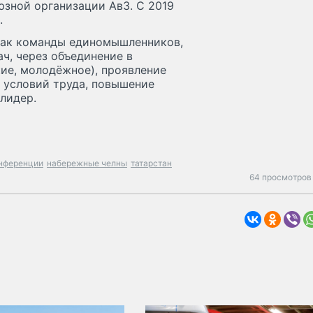
юзной организации АвЗ. С 2019
.
как команды единомышленников,
ч, через объединение в
ие, молодёжное), проявление
 условий труда, повышение
лидер.
нференции
набережные челны
татарстан
64 просмотров 