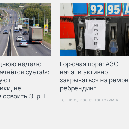
Горючая пора: АЗС
еднюю неделю
начали активно
ачнётся суета!»:
закрываться на ремон
куют
ребрендинг
ики, не
 освоить ЭТрН
Топливо, масла и автохимия