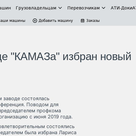
ашин
Грузовладельцам
Перевозчикам
АТИ-Доки
А
Ваши машины
Добавить машину
Заказы
де "КАМАЗа" избран новый
 заводе состоялась
нференция. Поводом для
 председателем профкома
ганизацию с июня 2019 года.
довлетворительным состоялись
едателем была избрана Лариса