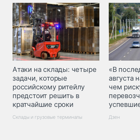
Атаки на склады: четыре
«В посл
задачи, которые
августа н
российскому ритейлу
чем рис
предстоит решить в
перевозч
кратчайшие сроки
успевшие
Склады и грузовые терминалы
Дзен