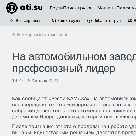
Грузы
Поиск грузов
Машины
Поиск м
Все сервисы
Ваши грузы
Добавить груз
← Коммерческий транспорт
На автомобильном заво
профсоюзный лидер
19:27, 19 Апреля 2021
Как сообщают «Вести КАМАЗа», на автомобильном
внеочередная отчётно-выборная профсоюзная ко
собрания делегатов стало сложение полномочий
Джамилем Насретдиновым, который возглавлял ор
После признания отчета о проделанной работе у
выборы. Единогласным решением делегатов предс