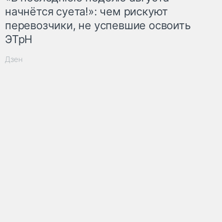
начнётся суета!»: чем рискуют
перевозчики, не успевшие освоить
ЭТрН
Дзен