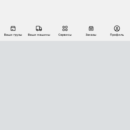
Ваши грузы
Ваши машины
Сервисы
Заказы
Профиль
АВТОМАТИЗАЦИЯ ПЕРЕВОЗОК
Площадки
Заказы
Торги
Тендеры
АТИ-Доки
GPS-мониторинг
АТИ Мессенджер
Цепочки грузов
API ATI.SU
ПОЛЕЗНОЕ
Расчет расстояний
БЕЗОПАСНОСТЬ
Академия ATI.SU
ATI.SU о безопасности
Звезды ATI.SU на вашем сайте