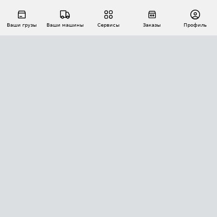
Ваши грузы
Ваши машины
Сервисы
Заказы
Профиль
АВТОМАТИЗАЦИЯ ПЕРЕВОЗОК
Площадки
Заказы
Торги
Тендеры
АТИ-Доки
GPS-мониторинг
АТИ Мессенджер
Цепочки грузов
API ATI.SU
ПОЛЕЗНОЕ
Расчет расстояний
БЕЗОПАСНОСТЬ
Академия ATI.SU
ATI.SU о безопасности
Звезды ATI.SU на вашем сайте
КОНТАКТЫ И ТАРИФЫ
Памятка по проверке контрагентов
Индекс ATI.SU FTL РФ
О системе ATI.SU
Светофор+
Средние ставки
ИНФОРМАЦИЯ
Контактная информация