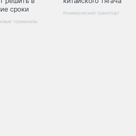
китайского тягача
т решить в
ие сроки
Коммерческий транспорт
зовые терминалы