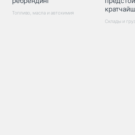
ребрендинг
предстои
кратчайш
Топливо, масла и автохимия
Склады и гру