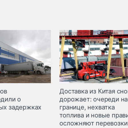
Доставка из Китая сно
ров
дорожает: очереди на
дили о
границе, нехватка
ых задержках
топлива и новые прав
осложняют перевозки