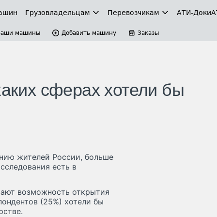
ашин
Грузовладельцам
Перевозчикам
АТИ-Доки
А
Ваши машины
Добавить машину
Заказы
каких сферах хотели бы
ению жителей России, больше
исследования есть в
вают возможность открытия
пондентов (25%) хотели бы
рстве.