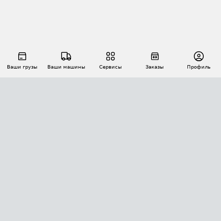
Ваши грузы
Ваши машины
Сервисы
Заказы
Профиль
АВТОМАТИЗАЦИЯ ПЕРЕВОЗОК
Площадки
Заказы
Торги
Тендеры
АТИ-Доки
GPS-мониторинг
АТИ Мессенджер
Цепочки грузов
API ATI.SU
ПОЛЕЗНОЕ
Расчет расстояний
БЕЗОПАСНОСТЬ
Академия ATI.SU