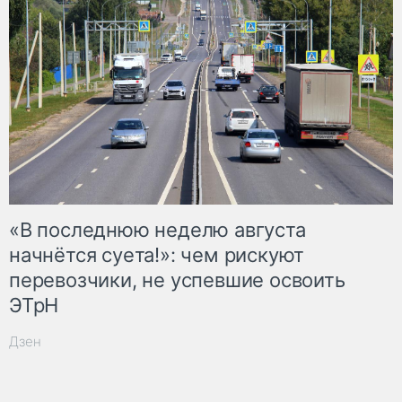
«В последнюю неделю августа
начнётся суета!»: чем рискуют
перевозчики, не успевшие освоить
ЭТрН
Дзен