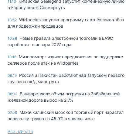
Китайская Sealegend запустит контейнерную линию
11:13
в Европу через Севморпуть
Wildberries запустит программу партнёрских хабов
10:52
для поддержки продавцов
Новые правила электронной торговли в ЕАЭС
10:36
заработают с января 2027 года
Минпромторг изучает предложения по поддержке
10:16
селлеров после атак на Wildberries
Россия и Пакистан работают над запуском первого
09:17
грузового ж/д маршрута
В январе-июле объем погрузки на Забайкальной
08:02
железной дороге вырос на 2,7%
Махачкалинский морской торговый порт нарастил
07.08
перевалку грузов на 45,9% в январе-июле
Все новости