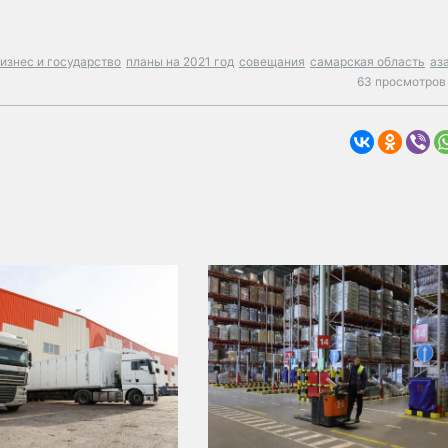
изнес и государство
планы на 2021 год
совещания
самарская область
аз
63 просмотров 