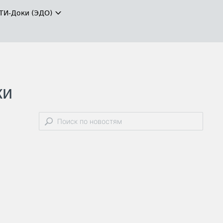
ТИ-Доки (ЭДО)
ки