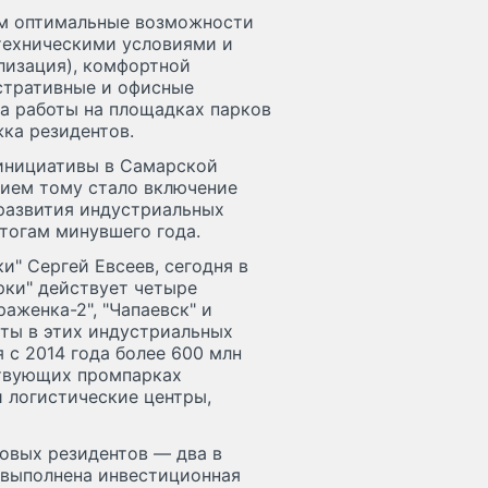
ам оптимальные возможности
 техническими условиями и
ализация), комфортной
стративные и офисные
а работы на площадках парков
ка резидентов.
инициативы в Самарской
нием тому стало включение
 развития индустриальных
тогам минувшего года.
" Сергей Евсеев, сегодня в
ки" действует четыре
аженка-2", "Чапаевск" и
ты в этих индустриальных
 с 2014 года более 600 млн
ствующих промпарках
и логистические центры,
овых резидентов — два в
 выполнена инвестиционная