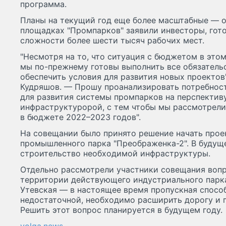
программа.
Планы на текущий год еще более масштабные — о
площадках "Промпарков" заявили инвесторы, гот
сложности более шести тысяч рабочих мест.
"Несмотря на то, что ситуация с бюджетом в это
мы по-прежнему готовы выполнить все обязатель
обеспечить условия для развития новых проектов
Кудряшов. — Прошу проанализировать потребност
для развития системы промпарков на перспектив
инфраструктуророй, с тем чтобы мы рассмотрели
в бюджете 2022–2023 годов".
На совещании было принято решение начать прое
промышленного парка "Преображенка-2". В будуще
строительство необходимой инфраструктуры.
Отдельно рассмотрели участники совещания вопр
территории действующего индустриального парка
Утевская — в настоящее время пропускная спосо
недостаточной, необходимо расширить дорогу и 
Решить этот вопрос планируется в будущем году.