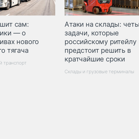
шит сам:
Атаки на склады: чет
ики — о
задачи, которые
ивах нового
российскому ритейлу
го тягача
предстоит решить в
кратчайшие сроки
й транспорт
Склады и грузовые терминалы