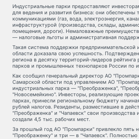
Индустриальные парки предоставляют инвестор
для ведения и развития бизнеса: они обеспечены
коммуникациями (газ, вода, электроэнергия, кан
инфраструктурой (производства, склады, админи
помещения, дороги). Немаловажные преимуществ
— налоговые льготы и административная поддерж
Такая система поддержки предпринимательской 
области доказала свою успешность. Подтвержде
региона в десятку территорий-лидеров рейтинга
парков и промышленных технопарков России по и
Как сообщил генеральный директор АО "Промпарки
Самарской области под управлением АО "Промпар
индустриальных парка — "Преображенка", "Преобр
"Новосемейкино". Инвесторы, реализующие проек
парках, принесли региональному бюджету начиная
рублей налогов. Резиденты, разместившие в дей
"Преображенка" и "Чапаевск" свои производства 
создали 4,5 тыс. рабочих мест.
За прошлый год АО "Промпарки" привлекло пять н
"Преображенку" и три — в "Чапаевск". Полностью