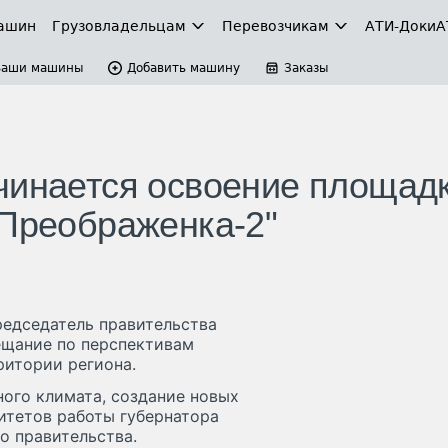
ашин
Грузовладельцам
Перевозчикам
АТИ-Доки
А
Ваши машины
Добавить машину
Заказы
чинается освоение площад
"Преображенка-2"
председатель правительства
ещание по перспективам
ритории региона.
ого климата, создание новых
итетов работы губернатора
о правительства.