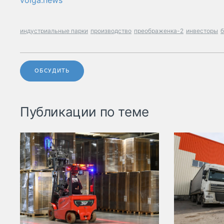
volga.news
индустриальные парки
производство
преображенка-2
инвесторы
б
ОБСУДИТЬ
Публикации по теме