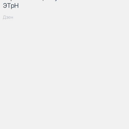
ЭТрН
Дзен