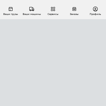
Ваши грузы
Ваши машины
Сервисы
Заказы
Профиль
АВТОМАТИЗАЦИЯ ПЕРЕВОЗОК
Площадки
Заказы
Торги
Тендеры
АТИ-Доки
GPS-мониторинг
АТИ Мессенджер
Цепочки грузов
API ATI.SU
ПОЛЕЗНОЕ
Расчет расстояний
БЕЗОПАСНОСТЬ
Академия ATI.SU
ATI.SU о безопасности
Звезды ATI.SU на вашем сайте
КОНТАКТЫ И ТАРИФЫ
Памятка по проверке контрагентов
Индекс ATI.SU FTL РФ
О системе ATI.SU
Светофор+
Средние ставки
ИНФОРМАЦИЯ