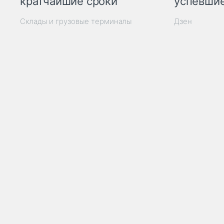
кратчайшие сроки
успевшие
Склады и грузовые терминалы
Дзен