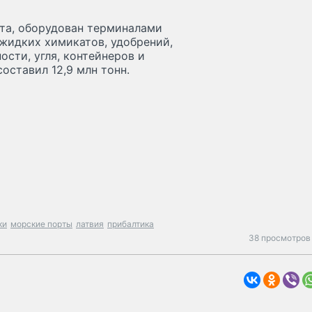
нта, оборудован терминалами
 жидких химикатов, удобрений,
сти, угля, контейнеров и
оставил 12,9 млн тонн.
ки
морские порты
латвия
прибалтика
38 просмотров 