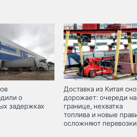
Доставка из Китая сно
ров
дорожает: очереди на
дили о
границе, нехватка
ых задержках
топлива и новые прав
осложняют перевозки