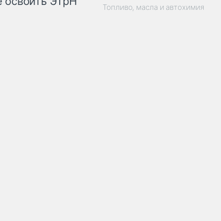
 освоить ЭТрН
Топливо, масла и автохимия