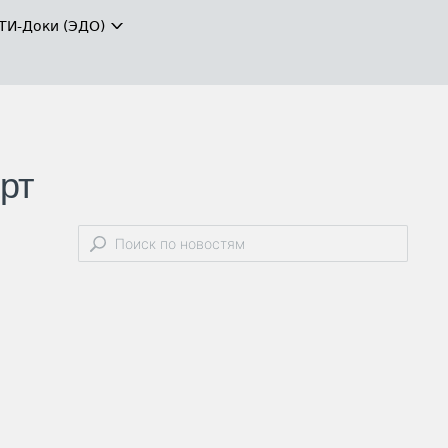
ТИ-Доки (ЭДО)
рт