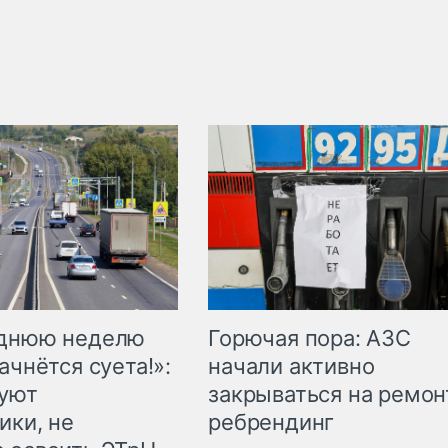
Горючая пора: АЗС
еднюю неделю
начали активно
ачнётся суета!»:
закрываться на ремон
куют
ребрендинг
ики, не