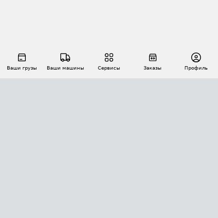
Ваши грузы
Ваши машины
Сервисы
Заказы
Профиль
АВТОМАТИЗАЦИЯ ПЕРЕВОЗОК
Площадки
Заказы
Торги
Тендеры
АТИ-Доки
GPS-мониторинг
АТИ Мессенджер
Цепочки грузов
API ATI.SU
ПОЛЕЗНОЕ
Расчет расстояний
БЕЗОПАСНОСТЬ
Академия ATI.SU