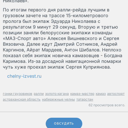
Николаев».
По итогам первого дня ралли-рейда лучшим в
грузовом зачете на трассе 15-километрового
пролога был экипаж Эдуарда Николаева с
результатом 9 минут 29 секунд. Вторую и третью
позиции заняли белорусские экипажи команды
«МАЗ-Спорт авто» Алексея Вишневского и Сергея
Вязовича. Далее идут Дмитрий Сотников, Андрей
Каргинов, Айрат Мардеев, Антон Шибалов. Неплохо
показал себя экипаж новичка камазовцев - Богдана
Каримова. Из-за досадной навигационной помарки
чуть хуже проехал экипаж Сергея Куприянова.
chelny-izvest.ru
гонки грузовиков
ралли
золото кагана
камаз-мастер
камаз
автоспорт
астраханская область
набережные челны
татарстан
62 просмотров всего.
ОБСУДИТЬ