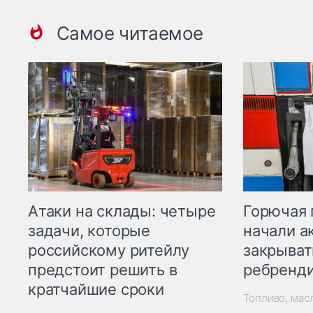
Самое читаемое
Горючая 
Атаки на склады: четыре
начали а
задачи, которые
закрыват
российскому ритейлу
ребренд
предстоит решить в
кратчайшие сроки
Топливо, мас