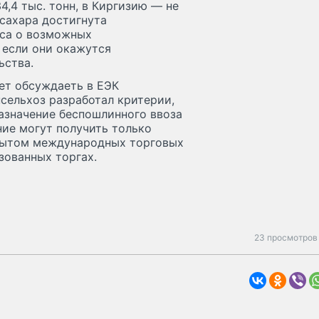
34,4 тыс. тонн, в Киргизию — не
 сахара достигнута
оса о возможных
 если они окажутся
ьства.
ет обсуждаеть в ЕЭК
нсельхоз разработал критерии,
азначение беспошлинного ввоза
ние могут получить только
опытом международных торговых
зованных торгах.
23 просмотров 