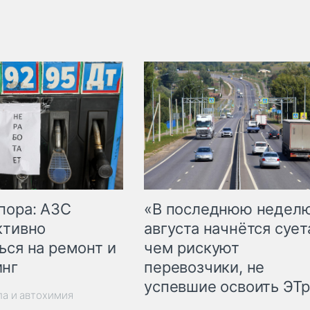
пора: АЗС
«В последнюю недел
ктивно
августа начнётся суета
ься на ремонт и
чем рискуют
инг
перевозчики, не
успевшие освоить ЭТ
ла и автохимия