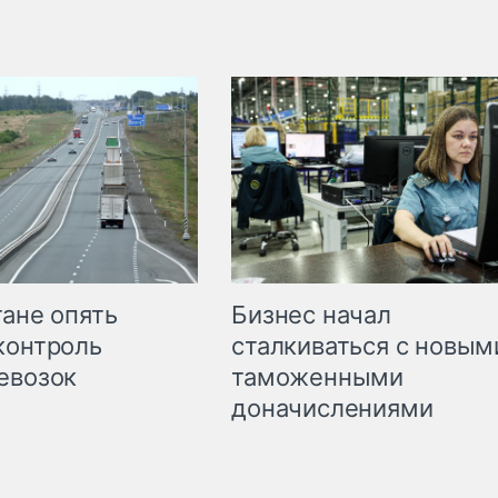
Бизнес начал
тане опять
сталкиваться с новым
контроль
таможенными
евозок
доначислениями