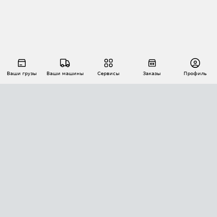
Ваши грузы
Ваши машины
Сервисы
Заказы
Профиль
АВТОМАТИЗАЦИЯ ПЕРЕВОЗОК
Площадки
Заказы
Торги
Тендеры
АТИ-Доки
GPS-мониторинг
АТИ Мессенджер
Цепочки грузов
API ATI.SU
ПОЛЕЗНОЕ
Расчет расстояний
БЕЗОПАСНОСТЬ
Академия ATI.SU