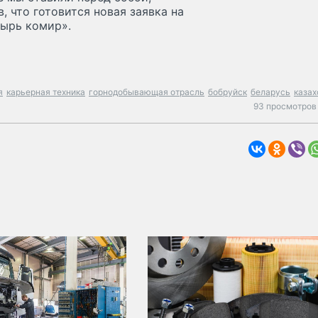
, что готовится новая заявка на
тырь комир».
я
карьерная техника
горнодобывающая отрасль
бобруйск
беларусь
казах
93 просмотров 