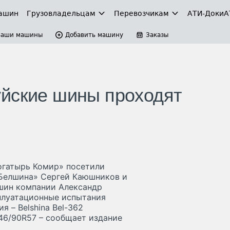
ашин
Грузовладельцам
Перевозчикам
АТИ-Доки
А
Ваши машины
Добавить машину
Заказы
уйские шины проходят
огатырь Комир» посетили
«Белшина» Сергей Каюшников и
шин компании Александр
сплуатационные испытания
 – Belshina Bel-362
 46/90R57 – сообщает издание