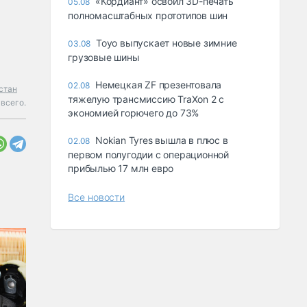
«Кордиант» освоил 3D-печать
05.08
полномасштабных прототипов шин
Toyo выпускает новые зимние
03.08
грузовые шины
Немецкая ZF презентовала
02.08
стан
тяжелую трансмиссию TraXon 2 с
всего.
экономией горючего до 73%
Nokian Tyres вышла в плюс в
02.08
первом полугодии с операционной
прибылью 17 млн евро
Все новости