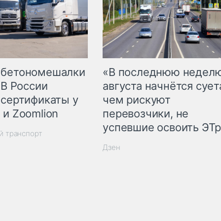
 бетономешалки
«В последнюю недел
 В России
августа начнётся суета
 сертификаты у
чем рискуют
 и Zoomlion
перевозчики, не
успевшие освоить ЭТ
й транспорт
Дзен