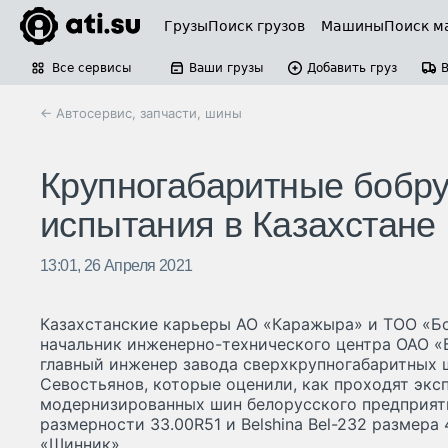
Грузы
Поиск грузов
Машины
Поиск м
Все сервисы
Ваши грузы
Добавить груз
← Автосервис, запчасти, шины
Крупногабаритные бобр
испытания в Казахстане
13:01, 26 Апреля 2021
Казахстанские карьеры АО «Каражыра» и ТОО «Б
начальник инженерно-технического центра ОАО 
главный инженер завода сверхкрупногабаритных 
Севостьянов, которые оценили, как проходят эк
модернизированных шин белорусского предприятия
размерности 33.00R51 и Belshina Bel-232 размера
«Шинник».