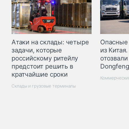
Опасные
Атаки на склады: четыре
из Китая.
задачи, которые
отозвали
российскому ритейлу
Dongfeng
предстоит решить в
кратчайшие сроки
Коммерчески
Склады и грузовые терминалы