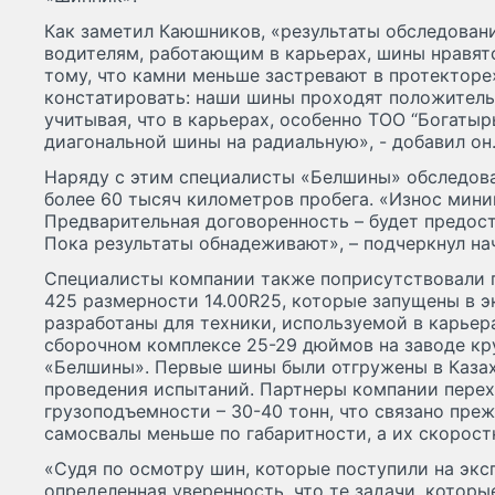
Как заметил Каюшников, «результаты обследован
водителям, работающим в карьерах, шины нравятс
тому, что камни меньше застревают в протекторе
констатировать: наши шины проходят положитель
учитывая, что в карьерах, особенно ТОО “Богатыр
диагональной шины на радиальную», - добавил он
Наряду с этим специалисты «Белшины» обследов
более 60 тысяч километров пробега. «Износ мини
Предварительная договоренность – будет предост
Пока результаты обнадеживают», – подчеркнул н
Специалисты компании также поприсутствовали пр
425 размерности 14.00R25, которые запущены в 
разработаны для техники, используемой в карьера
сборочном комплексе 25-29 дюймов на заводе кр
«Белшины». Первые шины были отгружены в Казах
проведения испытаний. Партнеры компании пере
грузоподъемности – 30-40 тонн, что связано преж
самосвалы меньше по габаритности, а их скорос
«Судя по осмотру шин, которые поступили на экс
определенная уверенность, что те задачи, которы