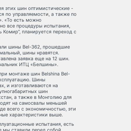
ия этих шин оптимистические -
я по управляемости, а также по
». «То есть можно
но все процедуры испытания,
ь Комир”, планируется переход с
.
али шины Bel-362, прошедшие
мальный, шины нравятся.
авлена заявка еще на 12 шин.
ачальник ИТЦ «Белшины».
и монтаже шин Belshina Bel-
эксплуатацию. Шины
х, и изготавливаются на
упногабаритных шин
стан, а также в Монголию для
ходят на самосвалы меньшей
де всего с экономичностью, эти
тные характеристики выше.
плуатационные испытания, есть
е мы ставили перед собой,