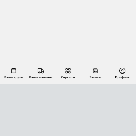
Ваши грузы
Ваши машины
Сервисы
Заказы
Профиль
АВТОМАТИЗАЦИЯ ПЕРЕВОЗОК
Площадки
Заказы
Торги
Тендеры
АТИ-Доки
GPS-мониторинг
АТИ Мессенджер
Цепочки грузов
API ATI.SU