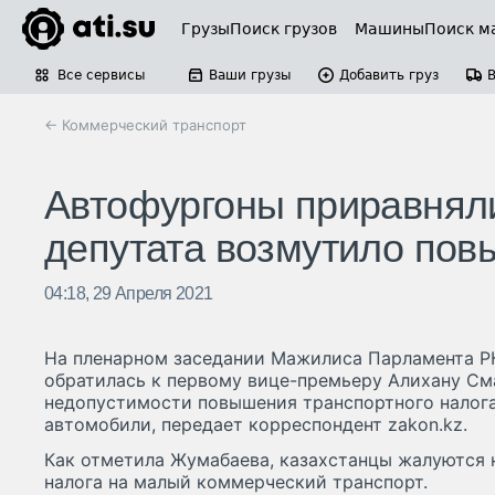
Грузы
Поиск грузов
Машины
Поиск м
Все сервисы
Ваши грузы
Добавить груз
← Коммерческий транспорт
Автофургоны приравняли
депутата возмутило пов
04:18, 29 Апреля 2021
На пленарном заседании Мажилиса Парламента Р
обратилась к первому вице-премьеру Алихану Сма
недопустимости повышения транспортного налог
автомобили, передает корреспондент zakon.kz.
Как отметила Жумабаева, казахстанцы жалуются 
налога на малый коммерческий транспорт.