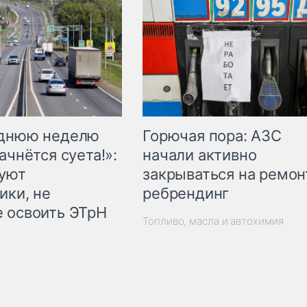
Горючая пора: АЗС
еднюю неделю
начали активно
ачнётся суета!»:
закрываться на ремон
куют
ребрендинг
ики, не
 освоить ЭТрН
Топливо, масла и автохимия