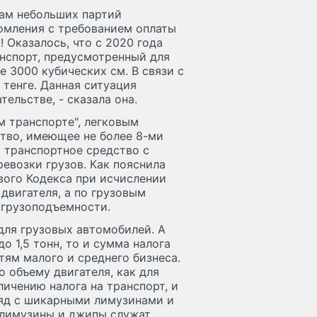
нам небольших партий
домления с требованием оплаты
Оказалось, что с 2020 года
анспорт, предусмотренный для
 3000 кубических см. В связи с
 тенге. Данная ситуация
ельстве, - сказала она.
м транспорте", легковым
тво, имеющее не более 8-ми
о транспортное средство с
евозки грузов. Как пояснила
ового Кодекса при исчислении
двигателя, а по грузовым
 грузоподъемности.
для грузовых автомобилей. А
 1,5 тонн, то и сумма налога
ям малого и среднего бизнеса.
о объему двигателя, как для
личению налога на транспорт, и
ряд с шикарными лимузинами и
лимузины и джипы служат