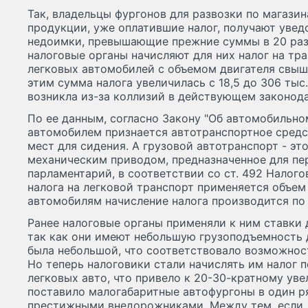
Так, владельцы фургонов для развозки по магази
продукции, уже оплатившие налог, получают уве
недоимки, превышающие прежние суммы в 20 раз! 
налоговые органы начисляют для них налог на тр
легковых автомобилей с объемом двигателя свыше
этим сумма налога увеличилась с 18,5 до 306 тыс.
возникла из-за коллизий в действующем законодат
По ее данным, согласно Закону "Об автомобильно
автомобилем признается автотранспортное средс
мест для сидения. А грузовой автотранспорт - эт
механическим приводом, предназначенное для пер
парламентарий, в соответствии со ст. 492 Налог
налога на легковой транспорт применяется объем 
автомобилям начисление налога производится по
Ранее налоговые органы применяли к ним ставки 
так как они имеют небольшую грузоподъемность до
была небольшой, что соответствовало возможност
Но теперь налоговики стали начислять им налог п
легковых авто, что привело к 20-30-кратному уве
поставило малогабаритные автофургоны в один 
престижными внедорожниками. Между тем, если 