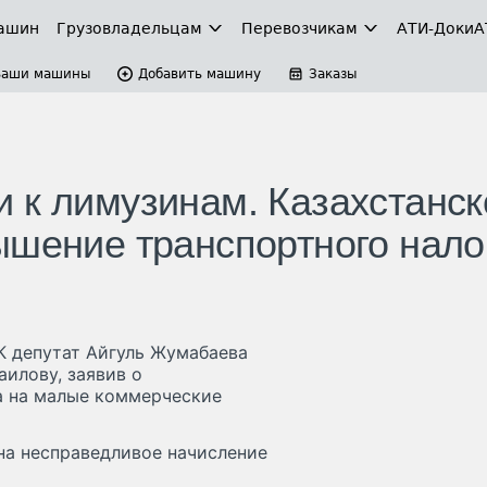
ашин
Грузовладельцам
Перевозчикам
АТИ-Доки
А
Ваши машины
Добавить машину
Заказы
 к лимузинам. Казахстанск
ышение транспортного нало
К депутат Айгуль Жумабаева
илову, заявив о
а на малые коммерческие
на несправедливое начисление