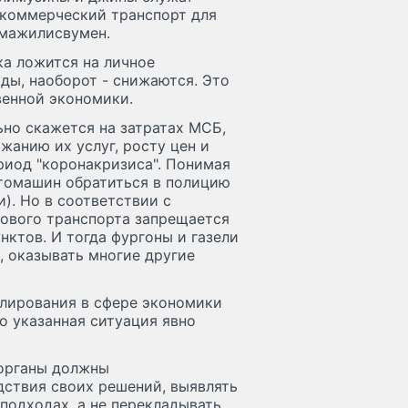
 коммерческий транспорт для
 мажилисвумен.
ка ложится на личное
оды, наоборот - снижаются. Это
енной экономики.
ьно скажется на затратах МСБ,
жанию их услуг, росту цен и
иод "коронакризиса". Понимая
втомашин обратиться в полицию
и). Но в соответствии с
ового транспорта запрещается
ктов. И тогда фургоны и газели
, оказывать многие другие
улирования в сфере экономики
о указанная ситуация явно
сорганы должны
ствия своих решений, выявлять
подходах, а не перекладывать