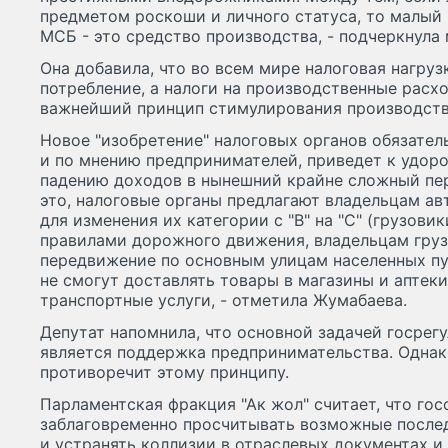
предметом роскоши и личного статуса, то малый
МСБ - это средство производства, - подчеркнула
Она добавила, что во всем мире налоговая нагруз
потребление, а налоги на производственные расх
важнейший принцип стимулирования производств
Новое "изобретение" налоговых органов обязател
и по мнению предпринимателей, приведет к удоро
падению доходов в нынешний крайне сложный пер
это, налоговые органы предлагают владельцам а
для изменения их категории с "В" на "С" (грузовик
правилами дорожного движения, владельцам груз
передвижение по основным улицам населенных пун
не смогут доставлять товары в магазины и аптеки
транспортные услуги, - отметила Жумабаева.
Депутат напомнила, что основной задачей госрег
является поддержка предпринимательства. Однак
противоречит этому принципу.
Парламентская фракция "Ак жол" считает, что го
заблаговременно просчитывать возможные послед
и устранять коллизии в отраслевых документах и 