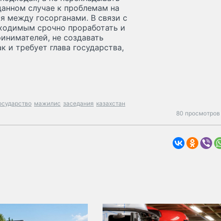
данном случае к проблемам на
я между госорганами. В связи с
бходимым срочно проработать и
ринимателей, не создавать
к и требует глава государства,
осударство
мажилис
заседания
казахстан
80 просмотров 