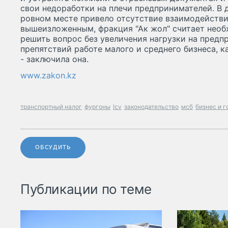
свои недоработки на плечи предпринимателей. В 
ровном месте привело отсутствие взаимодействи
вышеизложенным, фракция "Ак жол" считает нео
решить вопрос без увеличения нагрузки на предп
препятствий работе малого и среднего бизнеса, ка
- заключила она.
www.zakon.kz
транспортный налог
фургоны
lcv
законодательство
мсб
бизнес и г
ОБСУДИТЬ
Публикации по теме