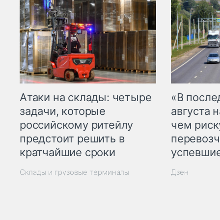
Атаки на склады: четыре
«В посл
задачи, которые
августа н
российскому ритейлу
чем рис
предстоит решить в
перевозч
кратчайшие сроки
успевшие
Склады и грузовые терминалы
Дзен