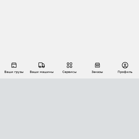
Ваши грузы
Ваши машины
Сервисы
Заказы
Профиль
АВТОМАТИЗАЦИЯ ПЕРЕВОЗОК
Площадки
Заказы
Торги
Тендеры
АТИ-Доки
GPS-мониторинг
АТИ Мессенджер
Цепочки грузов
API ATI.SU