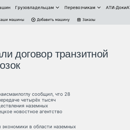
ашин
Грузовладельцам
Перевозчикам
АТИ-Доки
А
Ваши машины
Добавить машину
Заказы
али договор транзитной
озок
аисмаилоглу сообщил, что 28
передаче четырёх тысяч
ществления наземных
ецкое новостное агентство
 экономики в области наземных