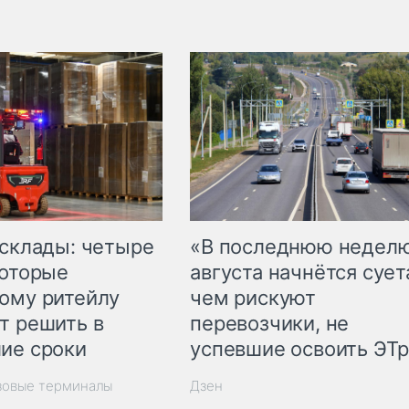
 склады: четыре
«В последнюю недел
которые
августа начнётся суета
ому ритейлу
чем рискуют
т решить в
перевозчики, не
ие сроки
успевшие освоить ЭТ
зовые терминалы
Дзен