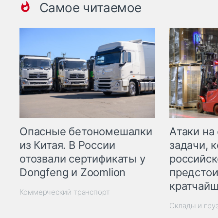
Самое читаемое
Опасные бетономешалки
Атаки на
из Китая. В России
задачи, 
отозвали сертификаты у
российск
Dongfeng и Zoomlion
предстои
кратчайш
Коммерческий транспорт
Склады и гру