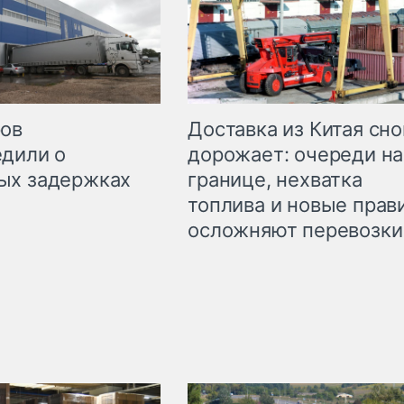
Доставка из Китая сно
ров
дорожает: очереди на
дили о
границе, нехватка
ых задержках
топлива и новые прав
осложняют перевозки