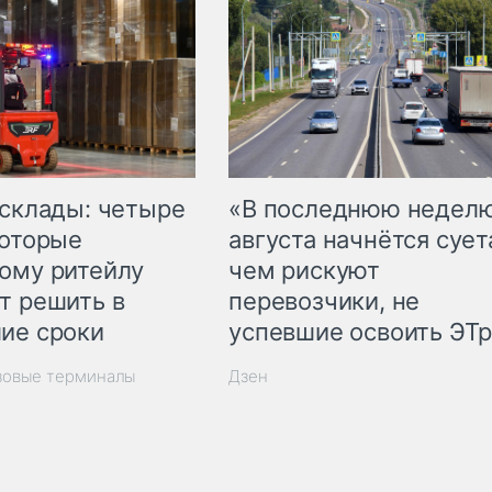
 склады: четыре
«В последнюю недел
которые
августа начнётся суета
ому ритейлу
чем рискуют
т решить в
перевозчики, не
ие сроки
успевшие освоить ЭТ
зовые терминалы
Дзен