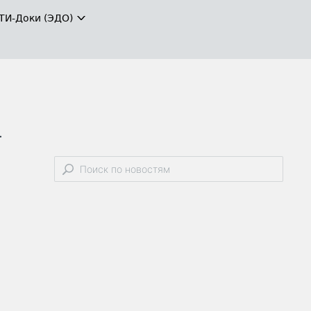
ТИ-Доки (ЭДО)
а