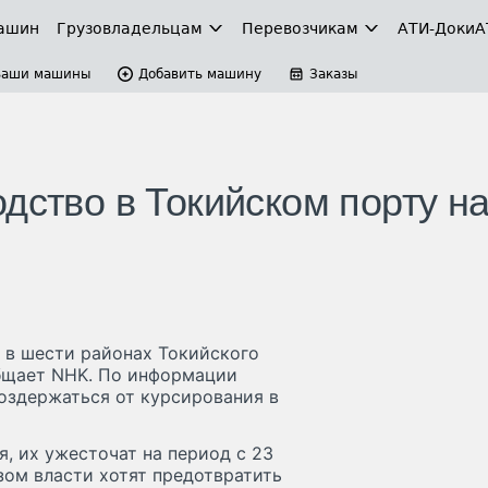
ашин
Грузовладельцам
Перевозчикам
АТИ-Доки
А
Ваши машины
Добавить машину
Заказы
дство в Токийском порту н
 в шести районах Токийского
бщает NHK. По информации
оздержаться от курсирования в
я, их ужесточат на период с 23
зом власти хотят предотвратить