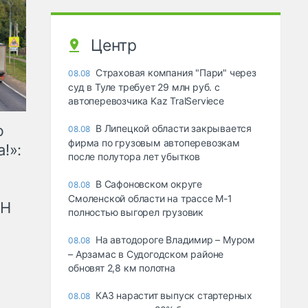
Центр
Страховая компания "Пари" через
08.08
суд в Туле требует 29 млн руб. с
автоперевозчика Kaz TralServiece
ю
В Липецкой области закрывается
08.08
фирма по грузовым автоперевозкам
!»:
после полутора лет убытков
В Сафоновском округе
08.08
Смоленской области на трассе М-1
рН
полностью выгорел грузовик
На автодороге Владимир – Муром
08.08
– Арзамас в Судогодском районе
обновят 2,8 км полотна
КАЗ нарастит выпуск стартерных
08.08