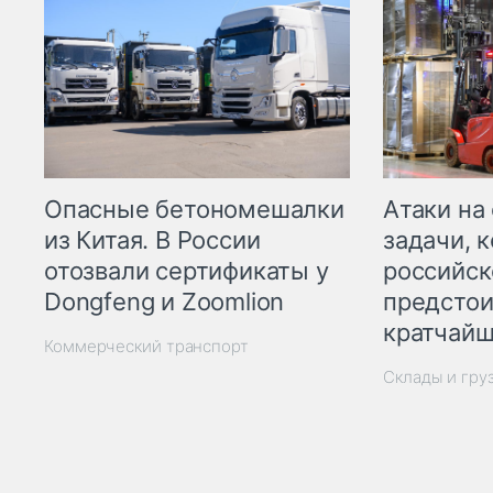
Опасные бетономешалки
Атаки на
из Китая. В России
задачи, 
отозвали сертификаты у
российск
Dongfeng и Zoomlion
предстои
кратчайш
Коммерческий транспорт
Склады и гру