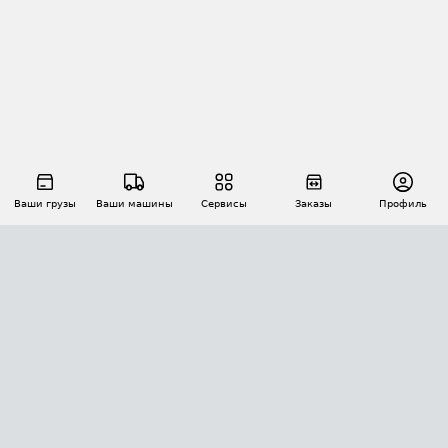
Ваши грузы
Ваши машины
Сервисы
Заказы
Профиль
АВТОМАТИЗАЦИЯ ПЕРЕВОЗОК
Площадки
Заказы
Торги
Тендеры
АТИ-Доки
GPS-мониторинг
АТИ Мессенджер
Цепочки грузов
API ATI.SU
ПОЛЕЗНОЕ