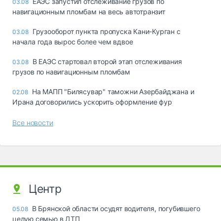
ЕАЭС запустил отслеживание грузов по
03.08
навигационным пломбам на весь автотранзит
Грузооборот пункта пропуска Кани-Курган с
03.08
начала года вырос более чем вдвое
В ЕАЭС стартовал второй этап отслеживания
03.08
грузов по навигационным пломбам
На МАПП "Билясувар" таможни Азербайджана и
02.08
Ирана договорились ускорить оформление фур
Все новости
Центр
В Брянской области осудят водителя, погубившего
05.08
целую семью в ДТП