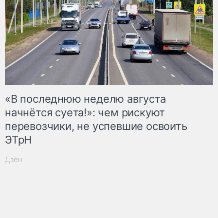
«В последнюю неделю августа
начнётся суета!»: чем рискуют
перевозчики, не успевшие освоить
ЭТрН
Дзен