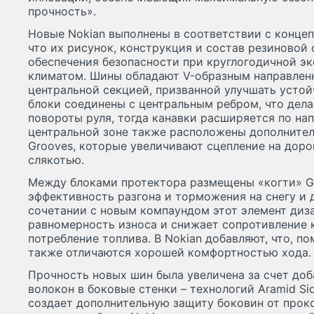
прочность».
Новые Nokian выполнены в соответствии с концеп
что их рисунок, конструкция и состав резиновой
обеспечения безопасности при круглогодичной эк
климатом. Шины обладают V-образным направлен
центральной секцией, призванной улучшать устой
блоки соединены с центральным ребром, что дел
повороты руля, тогда канавки расширяется по на
центральной зоне также расположены дополнитель
Grooves, которые увеличивают сцепление на доро
слякотью.
Между блоками протектора размещены «когти» G
эффективность разгона и торможения на снегу и 
сочетании с новым компаундом этот элемент диз
равномерность износа и снижает сопротивление 
потребление топлива. В Nokian добавляют, что, 
также отличаются хорошей комфортностью хода.
Прочность новых шин была увеличена за счет до
волокон в боковые стенки – технологий Aramid S
создает дополнительную защиту боковин от проко