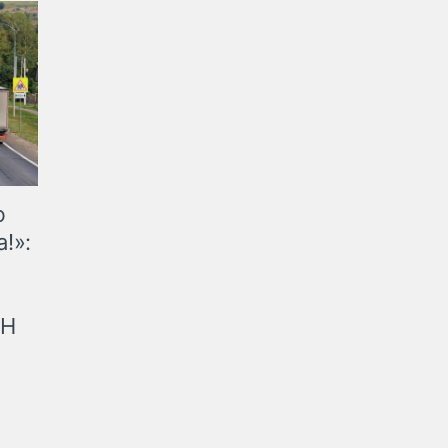
ю
!»:
рН