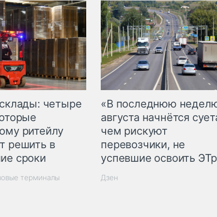
 склады: четыре
«В последнюю недел
которые
августа начнётся суета
ому ритейлу
чем рискуют
т решить в
перевозчики, не
ие сроки
успевшие освоить ЭТ
зовые терминалы
Дзен