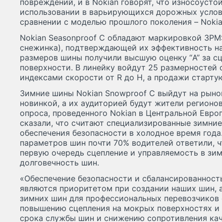
повреждений, и в Nokian говорят, что износоусто
использовании в варьирующихся дорожных услови
сравнении с моделью прошлого поколения – Nokia
Nokian Seasonproof C обладают маркировкой 3PM
снежинка), подтверждающей их эффективность на 
размеров шины получили высшую оценку “A” за с
поверхности. В линейку войдут 25 размерностей 
индексами скорости от R до H, а продажи старту
Зимние шины Nokian Snowproof C выйдут на рыно
новинкой, а их аудиторией будут жители регионов
опроса, проведенного Nokian в Центральной Евро
сказали, что считают специализированные зимни
обеспечения безопасности в холодное время год
параметров шин почти 70% водителей ответили, ч
первую очередь сцепление и управляемость в зим
долговечность шин.
«Обеспечение безопасности и сбалансированност
являются приоритетом при создании наших шин, 
зимних шин для профессиональных перевозчиков 
повышению сцепления на мокрых поверхностях и 
срока службы шин и снижению сопротивления кач