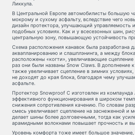
Ликкула.
В Центральной Европе автомобилисты большую ч
мокрому и сухому асфальту, вследствие чего нов
дизайн протектора, улучшающий управляемость и
подобных условиях. Как и у всесезонных шин, ри
центральную зону, повышающую устойчивость при
Схема расположения канавок была разработана д
аквапланированию и слашплэнинга, а между блокам
расположены «когти», увеличивающие сцепление на
раз они были названы Snow Claws. В дополнение 
также увеличивает сцепление в зимних условиях,
не доходят до края блока, благодаря чему улучша
асфальте.
Протектор Snowproof C изготовлен из компаунда A
эффективного функционирования в широком темп
снижения сопротивления качению. По словам раз
смесь увеличивает сцепление на заснеженной и м
делает шины более долговечными, тогда как усил
арамидными волокнами повышает прочность и вы
Уровень комфорта тоже имеет большое значение,