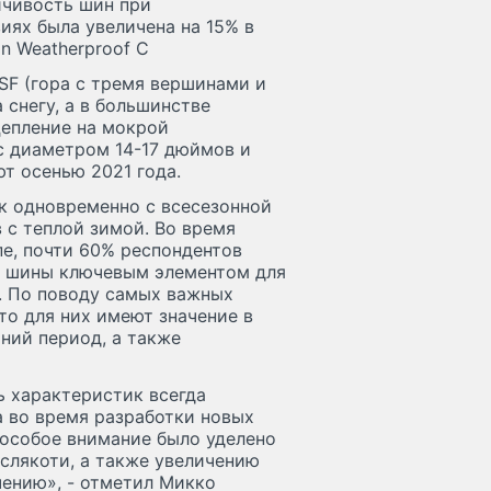
йчивость шин при
ях была увеличена на 15% в
n Weatherproof C
SF (гора с тремя вершинами и
снегу, а в большинстве
цепление на мокрой
с диаметром 14-17 дюймов и
ют осенью 2021 года.
к одновременно с всесезонной
 с теплой зимой. Во время
пе, почти 60% респондентов
е шины ключевым элементом для
а. По поводу самых важных
то для них имеют значение в
ний период, а также
ь характеристик всегда
а во время разработки новых
особое внимание было уделено
слякоти, а также увеличению
ению», - отметил Микко