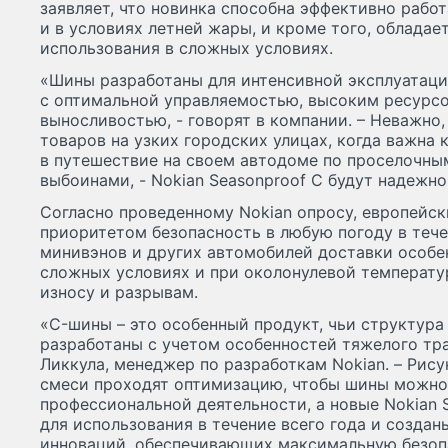
заявляет, что новинка способна эффективно работа
и в условиях летней жары, и кроме того, облада
использования в сложных условиях.
«Шины разработаны для интенсивной эксплуатаци
с оптимальной управляемостью, высоким ресурс
выносливостью, - говорят в компании. – Неважно,
товаров на узких городских улицах, когда важна 
в путешествие на своем автодоме по проселочн
выбоинами, - Nokian Seasonproof C будут надежн
Согласно проведенному Nokian опросу, европейск
приоритетом безопасность в любую погоду в течен
минивэнов и других автомобилей доставки особе
сложных условиях и при околонулевой температур
износу и разрывам.
«C-шины – это особенный продукт, чьи структура
разработаны с учетом особенностей тяжелого тра
Ликкула, менеджер по разработкам Nokian. – Рис
смеси проходят оптимизацию, чтобы шины можно
профессиональной деятельности, а новые Nokian 
для использования в течение всего года и созда
инноваций, обеспечивающих максимальную безопа