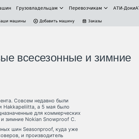
ашин
Грузовладельцам
Перевозчикам
АТИ-Доки
А
Ваши машины
Добавить машину
Заказы
вые всесезонные и зимние
ента. Совсем недавно были
akkapeliitta, а 5 мая было
едназначенные для коммерческих
 и зимние Nokian Snowproof C.
ных шин Seasonproof, куда уже
оверов, и производитель