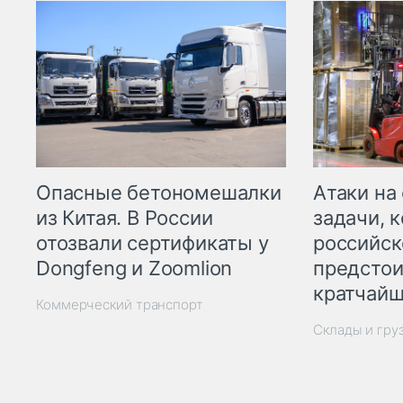
Опасные бетономешалки
Атаки на
из Китая. В России
задачи, 
отозвали сертификаты у
российск
Dongfeng и Zoomlion
предстои
кратчайш
Коммерческий транспорт
Склады и гру