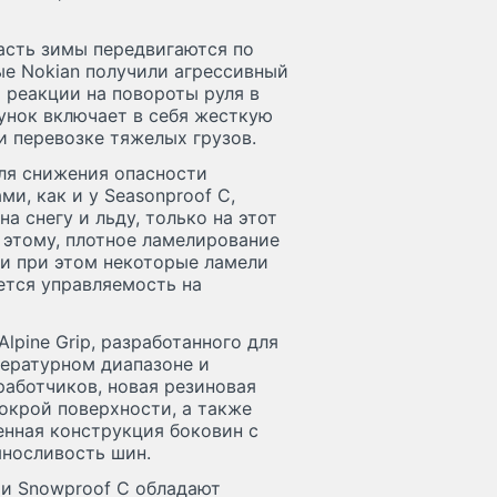
асть зимы передвигаются по
ые Nokian получили агрессивный
 реакции на повороты руля в
сунок включает в себя жесткую
 перевозке тяжелых грузов.
ля снижения опасности
и, как и у Seasonproof C,
 снегу и льду, только на этот
к этому, плотное ламелирование
 и при этом некоторые ламели
ется управляемость на
lpine Grip, разработанного для
ературном диапазоне и
работчиков, новая резиновая
окрой поверхности, а также
енная конструкция боковин с
носливость шин.
 и Snowproof C обладают