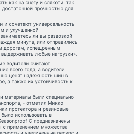
ть как на снегу и слякоти, так
ет достаточной прочностью для
и и сочетают универсальность
ом и улучшенной
 занимаетесь ли вы развозкой
каждая минута, или отправились
ым дорогам, испещренным
о выдерживать любые нагрузки».
ие водители считают
ие всего года, а водители
нно ценят надежность шин в
е, а также их устойчивость к
 и материалы были специально
нспорта, - отметил Микко
унки протектора и резиновые
 было использовать в
Seasonproof C предназначены
ны с применением множества
сность и увеличенные ресурс и