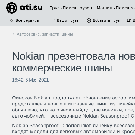
Грузы
Поиск грузов
Машины
Поиск м
Все сервисы
Ваши грузы
Добавить груз
← Автосервис, запчасти, шины
Nokian презентовала но
коммерческие шины
16:42, 5 Мая 2021
Финская Nokian продолжает обновление ассортим
представлены новые шипованные шины из линейки H
объявлено, что на рынок выйдут две новинки, пр
автомобилей, - всесезонные Nokian Seasonproof C
Nokian Seasonproof C пополняют линейку всесезон
входят модели для легковых автомобилей и кросс