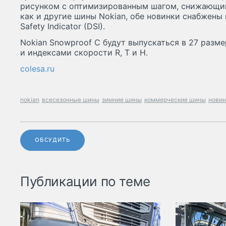
рисунком с оптимизированным шагом, снижающим
как и другие шины Nokian, обе новинки снабжены 
Safety Indicator (DSI).
Nokian Snowproof C будут выпускаться в 27 разм
и индексами скорости R, T и H.
colesa.ru
nokian
всесезонные шины
зимние шины
коммерческие шины
новин
ОБСУДИТЬ
Публикации по теме