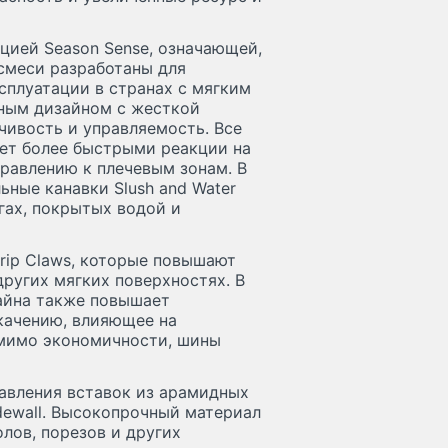
цией Season Sense, означающей,
 смеси разработаны для
сплуатации в странах с мягким
ным дизайном с жесткой
чивость и управляемость. Все
ает более быстрыми реакции на
правлению к плечевым зонам. В
ные канавки Slush and Water
гах, покрытых водой и
rip Claws, которые повышают
других мягких поверхностях. В
айна также повышает
качению, влияющее на
помимо экономичности, шины
бавления вставок из арамидных
idewall. Высокопрочный материал
лов, порезов и других