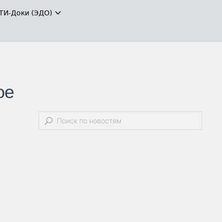
ТИ-Доки (ЭДО)
ое