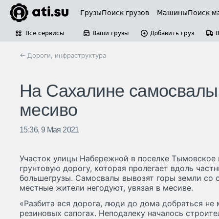
Грузы
Поиск грузов
Машины
Поиск м
Все сервисы
Ваши грузы
Добавить груз
← Дороги, инфраструктура
На Сахалине самосвалы 
месиво
15:36, 9 Мая 2021
Участок улицы Набережной в поселке Тымовское 
грунтовую дорогу, которая пролегает вдоль част
большегрузы. Самосвалы вывозят горы земли со с
местные жители негодуют, увязая в месиве.
«Разбита вся дорога, люди до дома добраться не 
резиновых сапогах. Неподалеку началось строите