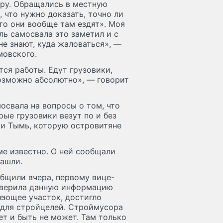
еру. Обращались в местную
 что нужно доказать, точно ли
что они вообще там ездят». Моя
ль самосвала это заметил и с
не знают, куда жаловаться», —
овского.
ся работы. Едут грузовики,
возможно абсолютно», — говорит
освала на вопросы о том, что
рые грузовики везут по и без
ки Тымь, которую островитяне
ме известно. О ней сообщали
нашли.
бщили вчера, первому вице-
роверила данную информацию
еющее участок, достигло
е для стройцелей. Строймусора
ет и быть не может. Там только