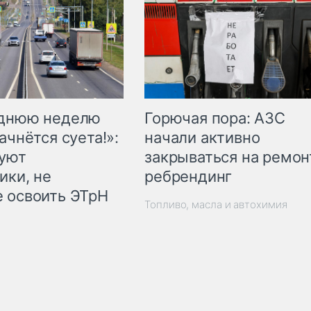
Горючая пора: АЗС
еднюю неделю
начали активно
ачнётся суета!»:
закрываться на ремон
куют
ребрендинг
ики, не
 освоить ЭТрН
Топливо, масла и автохимия