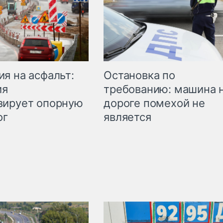
Остановка по
я на асфальт:
требованию: машина 
ия
дороге помехой не
зирует опорную
является
ог