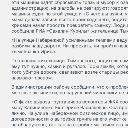
эти машины ездят сбрасывать грязь и мусор к оз
администрацию, на жалобы не реагируют: говорят,
машины ездят по этой улице и «С чего вы взяли, 
мама делала запись всего происходящего, водите
криками начал просить прекратить съемку. Люди 
сообщила РИА «Сахалин-Курилы» жительница Тым
«На улице Набережной усиленными темпами ведут
разбили нашу дорогу. Ни проехать, ни пройти не
тымовчанка Ирина.
По словам жительницы Тымовского, водитель сам
ему тут нужно, хамил и ругался. Горы земли, кото
того убитой дороге, сваливают возле старицы ре
называют озером.
В администрации района сообщили, что о пробле
местные активисты, но нарушений чиновники не 
«О факте вывоза грунта вчера волонтеры ЖКХ соо
мэру Калиниченко Екатерине Васильевне. Она п
лично. На улице Набережной физическое лицо, им
договоренности о выгрузке грунта на его участк
не обнаружено, так как на стройке магазина его н