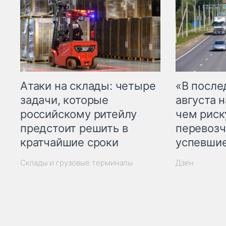
Атаки на склады: четыре
«В посл
задачи, которые
августа н
российскому ритейлу
чем рис
предстоит решить в
перевозч
кратчайшие сроки
успевшие
Склады и грузовые терминалы
Дзен