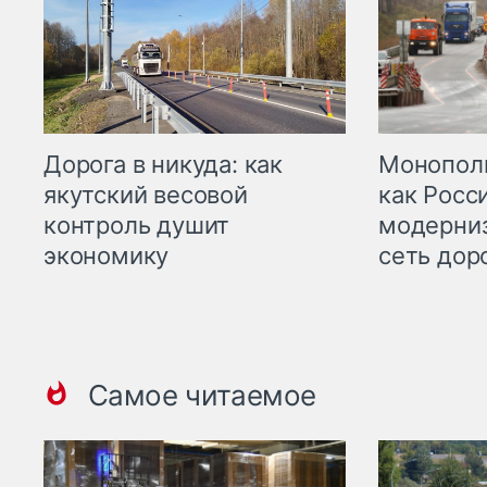
Дорога в никуда: как
Монополи
якутский весовой
как Росс
контроль душит
модерни
экономику
сеть дор
Самое читаемое