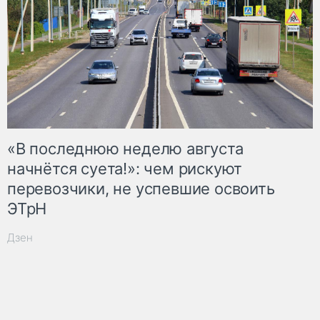
«В последнюю неделю августа
начнётся суета!»: чем рискуют
перевозчики, не успевшие освоить
ЭТрН
Дзен