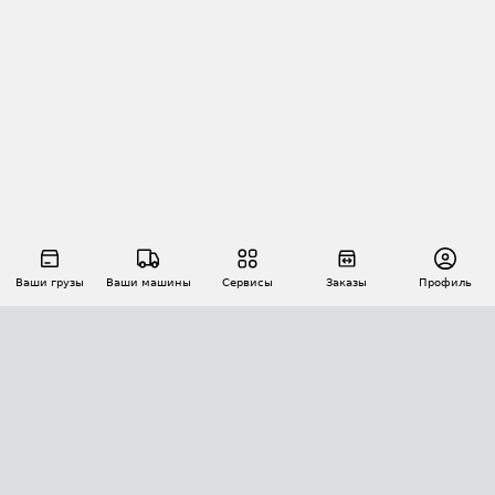
Ваши грузы
Ваши машины
Сервисы
Заказы
Профиль
АВТОМАТИЗАЦИЯ ПЕРЕВОЗОК
Площадки
Заказы
Торги
Тендеры
АТИ-Доки
GPS-мониторинг
АТИ Мессенджер
Цепочки грузов
API ATI.SU