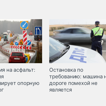
Остановка по
я на асфальт:
требованию: машина 
ия
дороге помехой не
зирует опорную
является
ог