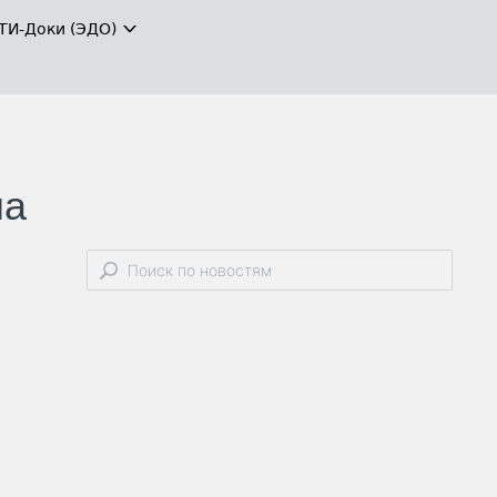
ТИ-Доки (ЭДО)
на