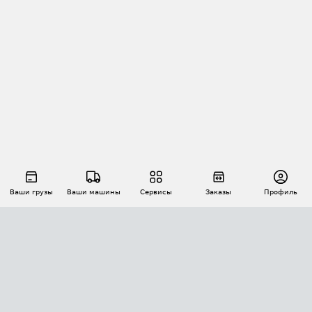
Ваши грузы
Ваши машины
Сервисы
Заказы
Профиль
АВТОМАТИЗАЦИЯ ПЕРЕВОЗОК
Площадки
Заказы
Торги
Тендеры
АТИ-Доки
GPS-мониторинг
АТИ Мессенджер
Цепочки грузов