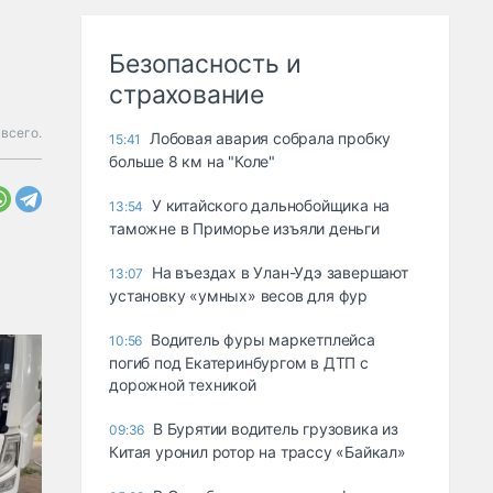
Безопасность и
страхование
всего.
Лобовая авария собрала пробку
15:41
больше 8 км на "Коле"
У китайского дальнобойщика на
13:54
таможне в Приморье изъяли деньги
Ha въeздax в Улaн-Удэ зaвepшaют
13:07
ycтaнoвкy «yмныx» вecoв для фyp
Водитель фуры маркетплейса
10:56
погиб под Екатеринбургом в ДТП с
дорожной техникой
В Бурятии водитель грузовика из
09:36
Китая уронил ротор на трассу «Байкал»