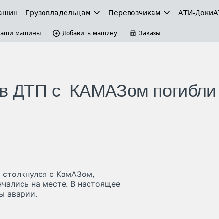
ашин
Грузовладельцам
Перевозчикам
АТИ-Доки
А
Ваши машины
Добавить машину
Заказы
 в ДТП c КАМАЗом погибли
 столкнулся с КамАЗом,
чались на месте. В настоящее
ы аварии.