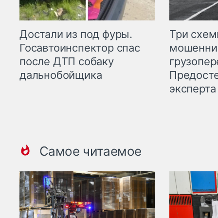
Три схе
Достали из под фуры.
мошенни
Госавтоинспектор спас
грузопер
после ДТП собаку
Предост
дальнобойщика
эксперта
Самое читаемое