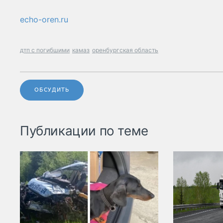
echo-oren.ru
дтп с погибшими
камаз
оренбургская область
ОБСУДИТЬ
Публикации по теме