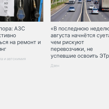
пора: АЗС
«В последнюю недел
ктивно
августа начнётся суета
ься на ремонт и
чем рискуют
инг
перевозчики, не
успевшие освоить ЭТ
ла и автохимия
Дзен