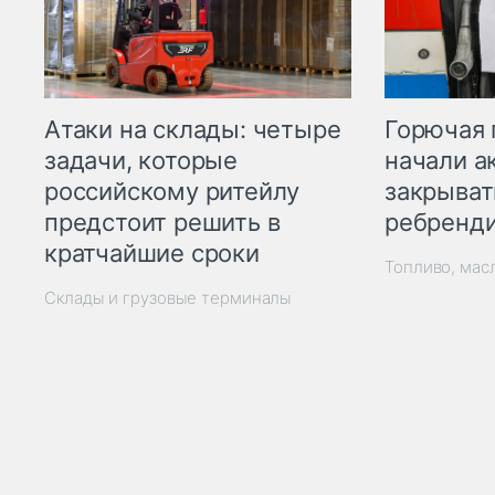
Горючая 
Атаки на склады: четыре
начали а
задачи, которые
закрыват
российскому ритейлу
ребренд
предстоит решить в
кратчайшие сроки
Топливо, мас
Склады и грузовые терминалы