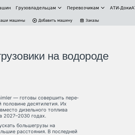
ашин
Грузовладельцам
Перевозчикам
АТИ-Доки
А
Ваши машины
Добавить машину
Заказы
 грузовики на водороде
imler — готовы совер­шить пере­
 половине десяти­летия. Их
о вместо дизель­ного топлива
в 2027–2030 годах.
ускать больше­грузы на
ольшие расстояния. В последней