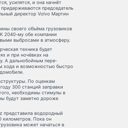
ся, усилятся, и она начнёт
 придер­живаются предсе­датель
ль­ный директор Volvo Мартин
ины своего объёма грузо­виков
 К 2040-му обе компании
­выми выбросами в атмосферу.
р­ческая техника будет
ях и при ночёвках на
у. А дальнобой­ным пере­
м хода и возмож­ностью быстро
до­мобили.
­структуры. По оценкам
 году 300 станций заправки
того, необходимы стимулы в
ны будут заметно дороже
nz представила водородный
0 километров. Пока он
грузовика может начаться в