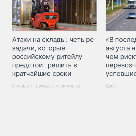
Атаки на склады: четыре
«В посл
задачи, которые
августа н
российскому ритейлу
чем рис
предстоит решить в
перевозч
кратчайшие сроки
успевшие
Склады и грузовые терминалы
Дзен