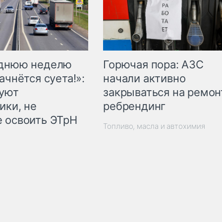
Горючая пора: АЗС
еднюю неделю
начали активно
ачнётся суета!»:
закрываться на ремон
куют
ребрендинг
ики, не
 освоить ЭТрН
Топливо, масла и автохимия