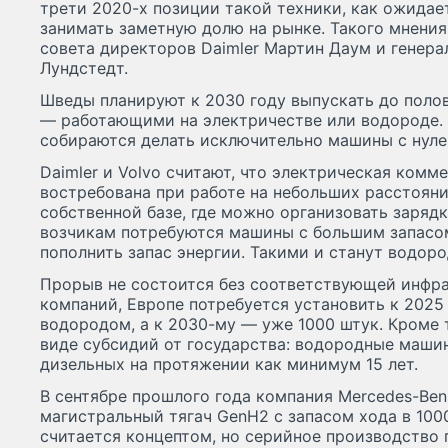
трети 2020-х позиции такой техники, как ожидает
занимать заметную долю на рынке. Такого мнения
совета директоров Daimler Мартин Даум и генера
Лундстедт.
Шведы планируют к 2030 году выпускать до полов
— работающими на электри­честве или водороде.
собираются делать исключи­тельно машины с нуле
Daimler и Volvo считают, что электрическая комме
востребо­вана при работе на небольших рас­стояни
собственной базе, где можно организовать зарядк
возчикам потребуются машины с большим запасо
пополнить запас энергии. Такими и станут водоро
Прорыв не состоится без соответ­ствующей инфра
компаний, Европе потребуется установить к 2025
водородом, а к 2030-му — уже 1000 штук. Кроме 
виде субсидий от государ­ства: водородные маши
дизельных на протяжении как минимум 15 лет.
В сентябре прошлого года компания Mercedes-Be
маги­стральный тягач GenH2 с запасом хода в 100
считается концептом, но серийное производ­ство 