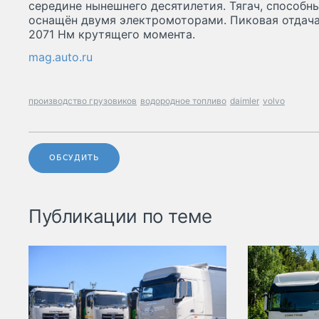
сере­дине нынешнего десяти­летия. Тягач, способны
оснащён двумя электро­моторами. Пиковая отдача
2071 Нм крутящего момента.
mag.auto.ru
производство грузовиков
водородное топливо
daimler
volvo
ОБСУДИТЬ
Публикации по теме