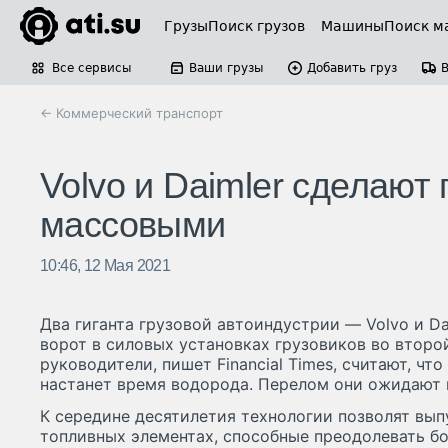
Грузы
Поиск грузов
Машины
Поиск м
Все сервисы
Ваши грузы
Добавить груз
← Коммерческий транспорт
Volvo и Daimler сделают
массовыми
10:46, 12 Мая 2021
Два гиганта грузовой автоиндустрии — Volvo и Da
ворот в силовых установках грузо­виков во второй
руково­дители, пишет Financial Times, считают, чт
настанет время водорода. Перелом они ожидают 
К середине десятилетия технологии позволят вып
топливных элементах, способные преодо­левать б