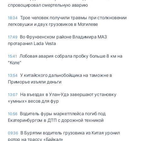
спровоцировал смертельную аварию
Трое человек получили травмы при столкновении
18:34
легковушки и двух грузовиков в Могилеве
Во Фрунзенском районе Владимира МАЗ
17:49
протаранил Lada Vesta
Лобовая авария собрала пробку больше 8 км на
15:41
"Коле"
У китайского дальнобойщика на таможне в
13:54
Приморье изъяли деньги
Ha въeздax в Улaн-Удэ зaвepшaют ycтaнoвкy
13:07
«yмныx» вecoв для фyp
Водитель фуры маркетплейса погиб под
10:56
Екатеринбургом в ДТП с дорожной техникой
В Бурятии водитель грузовика из Китая уронил
09:36
ротор на трассу «Байкал»