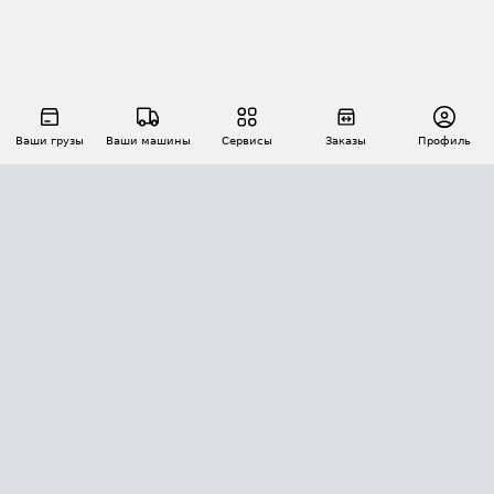
Ваши грузы
Ваши машины
Сервисы
Заказы
Профиль
АВТОМАТИЗАЦИЯ ПЕРЕВОЗОК
Площадки
Заказы
Торги
Тендеры
АТИ-Доки
GPS-мониторинг
АТИ Мессенджер
Цепочки грузов
API ATI.SU
ПОЛЕЗНОЕ
Расчет расстояний
БЕЗОПАСНОСТЬ
Академия ATI.SU
ATI.SU о безопасности