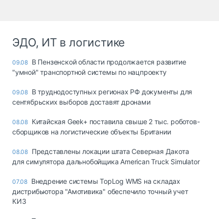
ЭДО, ИТ в логистике
В Пензенской области продолжается развитие
09.08
"умной" транспортной системы по нацпроекту
В труднодоступных регионах РФ документы для
09.08
сентябрьских выборов доставят дронами
Китайская Geek+ поставила свыше 2 тыс. роботов-
08.08
сборщиков на логистические объекты Британии
Представлены локации штата Северная Дакота
08.08
для симулятора дальнобойщика American Truck Simulator
Внедрение системы TopLog WMS на складах
07.08
дистрибьютора "Амотивика" обеспечило точный учет
КИЗ