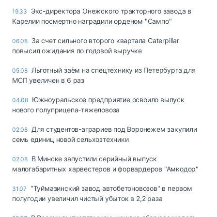
Экс-директора Онежского тракторного завода в
19:33
Карелии посмертно наградили орденом "Сампо"
За счет сильного второго квартала Caterpillar
06.08
повысил ожидания по годовой выручке
Льготный заём на спецтехнику из Петербурга для
05.08
МСП увеличен в 6 раз
Южноуральское предприятие освоило выпуск
04.08
нового полуприцепа-тяжеловоза
Для студентов-аграриев под Воронежем закупили
02.08
семь единиц новой сельхозтехники
В Минске запустили серийный выпуск
02.08
малогабаритных харвестеров и форвардеров "Амкодор"
"Туймазинский завод автобетоновозов" в первом
31.07
полугодии увеличил чистый убыток в 2,2 раза