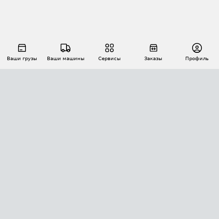
Ваши грузы
Ваши машины
Сервисы
Заказы
Профиль
АВТОМАТИЗАЦИЯ ПЕРЕВОЗОК
Площадки
Заказы
Торги
Тендеры
АТИ-Доки
GPS-мониторинг
АТИ Мессенджер
Цепочки грузов
API ATI.SU
ПОЛЕЗНОЕ
Расчет расстояний
БЕЗОПАСНОСТЬ
Академия ATI.SU
ATI.SU о безопасности
Звезды ATI.SU на вашем сайте