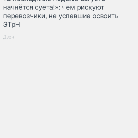
начнётся суета!»: чем рискуют
перевозчики, не успевшие освоить
ЭТрН
Дзен