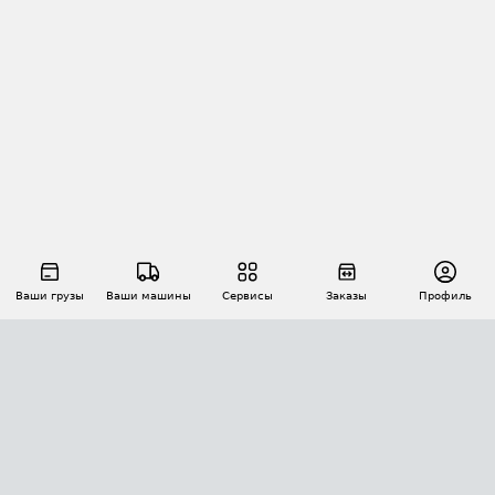
Ваши грузы
Ваши машины
Сервисы
Заказы
Профиль
АВТОМАТИЗАЦИЯ ПЕРЕВОЗОК
Площадки
Заказы
Торги
Тендеры
АТИ-Доки
GPS-мониторинг
АТИ Мессенджер
Цепочки грузов