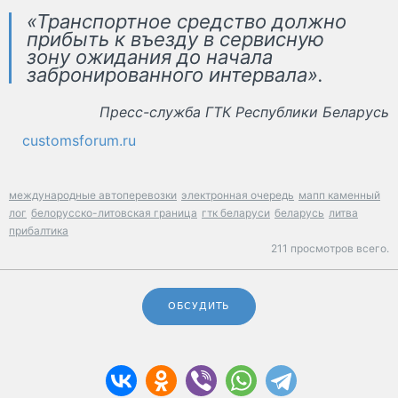
«Транспортное средство должно
прибыть к въезду в сервисную
зону ожидания до начала
забронированного интервала».
Пресс-служба ГТК Республики Беларусь
customsforum.ru
международные автоперевозки
электронная очередь
мапп каменный
лог
белорусско-литовская граница
гтк беларуси
беларусь
литва
прибалтика
211 просмотров всего.
ОБСУДИТЬ