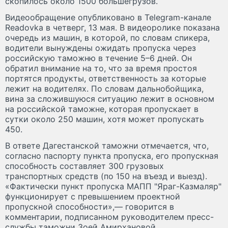
скопилось около 1500 большегрузов.
Видеообращение опубликовано в Telegram-канале
Readovka в четверг, 13 мая. В видеоролике показана
очередь из машин, в которой, по словам спикера,
водители вынуждены ожидать пропуска через
российскую таможню в течение 5–6 дней. Он
обратил внимание на то, что за время простоя
портятся продукты, ответственность за которые
лежит на водителях. По словам дальнобойщика,
вина за сложившуюся ситуацию лежит в основном
на российской таможне, которая пропускает в
сутки около 250 машин, хотя может пропускать
450.
В ответе Дагестанской таможни отмечается, что,
согласно паспорту пункта пропуска, его пропускная
способность составляет 300 грузовых
транспортных средств (по 150 на въезд и выезд).
«Фактически пункт пропуска МАПП "Яраг-Казмаляр"
функционирует с превышением проектной
пропускной способности»,— говорится в
комментарии, подписанном руководителем пресс-
службы таможни Зоей Амирхановой.