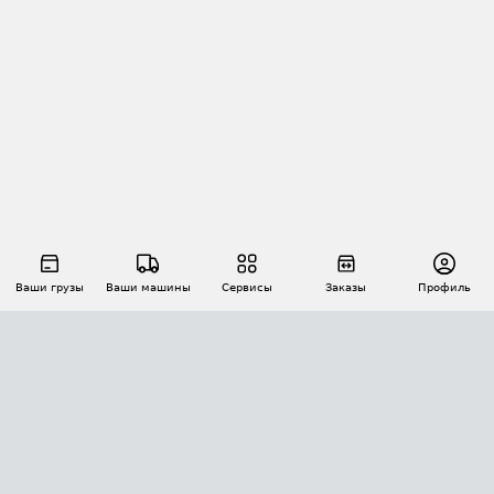
Ваши грузы
Ваши машины
Сервисы
Заказы
Профиль
АВТОМАТИЗАЦИЯ ПЕРЕВОЗОК
Площадки
Заказы
Торги
Тендеры
АТИ-Доки
GPS-мониторинг
АТИ Мессенджер
Цепочки грузов
API ATI.SU