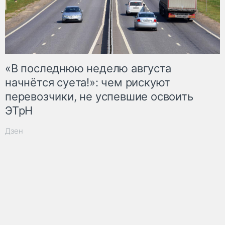
«В последнюю неделю августа
начнётся суета!»: чем рискуют
перевозчики, не успевшие освоить
ЭТрН
Дзен