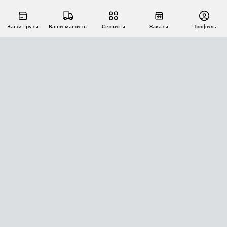
Ваши грузы
Ваши машины
Сервисы
Заказы
Профиль
АВТОМАТИЗАЦИЯ ПЕРЕВОЗОК
Площадки
Заказы
Торги
Тендеры
АТИ-Доки
GPS-мониторинг
АТИ Мессенджер
Цепочки грузов
API ATI.SU
ПОЛЕЗНОЕ
Расчет расстояний
БЕЗОПАСНОСТЬ
Академия ATI.SU
ATI.SU о безопасности
Звезды ATI.SU на вашем сайте
КОНТАКТЫ И ТАРИФЫ
Памятка по проверке контрагентов
Индекс ATI.SU FTL РФ
О системе ATI.SU
Светофор+
Средние ставки
ИНФОРМАЦИЯ
Контактная информация