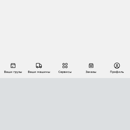
Ваши грузы
Ваши машины
Сервисы
Заказы
Профиль
АВТОМАТИЗАЦИЯ ПЕРЕВОЗОК
Площадки
Заказы
Торги
Тендеры
АТИ-Доки
GPS-мониторинг
АТИ Мессенджер
Цепочки грузов
API ATI.SU