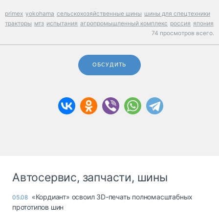
primex
yokohama
сельскохозяйственные шины
шины для спецтехники
тракторы
мтз
испытания
агропромышленный комплекс
россия
япония
74 просмотров всего.
ОБСУДИТЬ
Автосервис, запчасти, шины
«Кордиант» освоил 3D-печать полномасштабных
05.08
прототипов шин