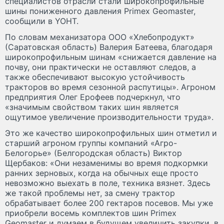
специалистов отрасли стали широкопрофильные
шины пониженного давления Primex Geomaster,
сообщили в YOHT.
По словам механизатора ООО «Хлебопродукт»
(Саратовская область) Валерия Батеева, благодаря
широкопрофильным шинам «снижается давление на
почву, они практически не оставляют следов, а
также обеспечивают высокую устойчивость
тракторов во время сезонной распутицы». Агроном
предприятия Олег Ерофеев подчеркнул, что
«значимым свойством таких шин является
ощутимое увеличение производительности труда».
Это же качество широкопрофильных шин отметил и
старший агроном группы компаний «Агро-
Белогорье» (Белгородская область) Виктор
Щербаков: «Они незаменимы во время подкормки
ранних зерновых, когда на обычных еще просто
невозможно выехать в поле, техника вязнет. Здесь
же такой проблемы нет, за смену трактор
обрабатывает более 200 гектаров посевов. Мы уже
приобрели восемь комплектов шин Primex
Geomaster и думаем в будущем увеличить закупки, в