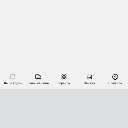
Ваши грузы
Ваши машины
Сервисы
Заказы
Профиль
АВТОМАТИЗАЦИЯ ПЕРЕВОЗОК
Площадки
Заказы
Торги
Тендеры
АТИ-Доки