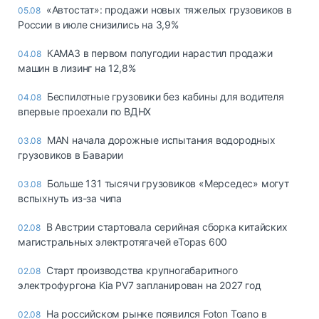
«Автостат»: продажи новых тяжелых грузовиков в
05.08
России в июле снизились на 3,9%
КАМАЗ в первом полугодии нарастил продажи
04.08
машин в лизинг на 12,8%
Беспилотные грузовики без кабины для водителя
04.08
впервые проехали по ВДНХ
MAN начала дорожные испытания водородных
03.08
грузовиков в Баварии
Больше 131 тысячи грузовиков «Мерседес» могут
03.08
вспыхнуть из-за чипа
В Австрии стартовала серийная сборка китайских
02.08
магистральных электротягачей eTopas 600
Старт производства крупногабаритного
02.08
электрофургона Kia PV7 запланирован на 2027 год
На российском рынке появился Foton Toano в
02.08