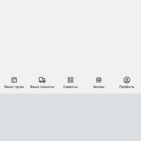
Ваши грузы
Ваши машины
Сервисы
Заказы
Профиль
АВТОМАТИЗАЦИЯ ПЕРЕВОЗОК
Площадки
Заказы
Торги
Тендеры
АТИ-Доки
GPS-мониторинг
АТИ Мессенджер
Цепочки грузов