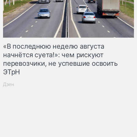
«В последнюю неделю августа
начнётся суета!»: чем рискуют
перевозчики, не успевшие освоить
ЭТрН
Дзен