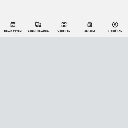
Ваши грузы
Ваши машины
Сервисы
Заказы
Профиль
АВТОМАТИЗАЦИЯ ПЕРЕВОЗОК
Площадки
Заказы
Торги
Тендеры
АТИ-Доки
GPS-мониторинг
АТИ Мессенджер
Цепочки грузов
API ATI.SU
ПОЛЕЗНОЕ
Расчет расстояний
БЕЗОПАСНОСТЬ
Академия ATI.SU
ATI.SU о безопасности
Звезды ATI.SU на вашем сайте
КОНТАКТЫ И ТАРИФЫ