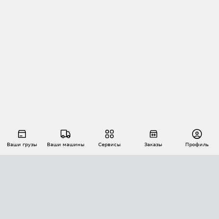
Ваши грузы
Ваши машины
Сервисы
Заказы
Профиль
АВТОМАТИЗАЦИЯ ПЕРЕВОЗОК
Площадки
Заказы
Торги
Тендеры
АТИ-Доки