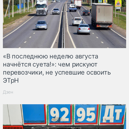
«В последнюю неделю августа
начнётся суета!»: чем рискуют
перевозчики, не успевшие освоить
ЭТрН
Дзен