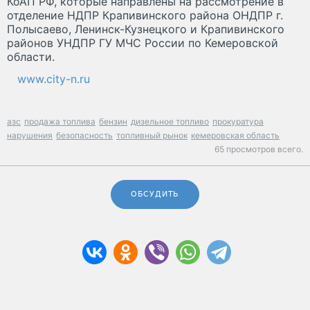
КоАП РФ, которые направлены на рассмотрение в
отделение НДПР Крапивинского района ОНДПР г.
Полысаево, Ленинск-Кузнецкого и Крапивинского
районов УНДПР ГУ МЧС России по Кемеровской
области.
www.city-n.ru
азс
продажа топлива
бензин
дизельное топливо
прокуратура
нарушения
безопасность
топливный рынок
кемеровская область
65 просмотров всего.
ОБСУДИТЬ