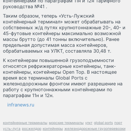
контейнерами по параграфам 11н и 12н Тарифного
руководства №41 .
Таким образом, теперь «Усть-Лужский
контейнерный терминал» может обрабатывать на
собственных ж/д путях крупнотоннажные 20-, 40- и
45-футовые контейнеры максимально возможной
массы брутто (до 41 тонны включительно). Ранее
предельная допустимая масса контейнеров,
обрабатываемых на УЛКТ, составляла 30,48 т.
К контейнерам повышенной грузоподъемности
относятся рефрижераторные контейнеры, танк-
контейнеры, контейнеры Open Top. В настоящее
время все терминалы Global Ports с
железнодорожным фронтом имеют разрешение на
работу с крупнотоннажными контейнерами по
параграфам 11н и 12н.
infranews.ru
контейнерные терминалы
морские терминалы
улкт
global ports
порт
усть-луга
росжелдор
контейнеры
железнодорожные грузоперевозки