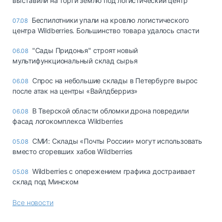
выставили на торги землю под логистический центр
Беспилотники упали на кровлю логистического
07.08
центра Wildberries. Большинство товара удалось спасти
"Сады Придонья" строят новый
06.08
мультифункциональный склад сырья
Спрос на небольшие склады в Петербурге вырос
06.08
после атак на центры «Вайлдберриз»
В Тверской области обломки дрона повредили
06.08
фасад логокомплекса Wildberries
СМИ: Склады «Почты России» могут использовать
05.08
вместо сгоревших хабов Wildberries
Wildberries с опережением графика достраивает
05.08
склад под Минском
Все новости