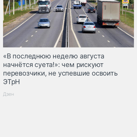
«В последнюю неделю августа
начнётся суета!»: чем рискуют
перевозчики, не успевшие освоить
ЭТрН
Дзен