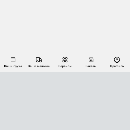
Ваши грузы
Ваши машины
Сервисы
Заказы
Профиль
АВТОМАТИЗАЦИЯ ПЕРЕВОЗОК
Площадки
Заказы
Торги
Тендеры
АТИ-Доки
GPS-мониторинг
АТИ Мессенджер
Цепочки грузов
API ATI.SU