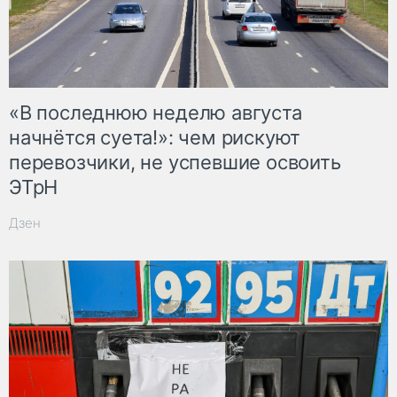
«В последнюю неделю августа
начнётся суета!»: чем рискуют
перевозчики, не успевшие освоить
ЭТрН
Дзен