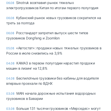
Sinotruk возглавил рынок тяжелых
06.08
электрогрузовиков Китая по итогам первого полугодия
Кубанский рынок новых грузовиков сократился на
06.08
треть за полгода
Росстандарт запретил выпуск шести типов
06.08
грузовиков Dongfeng и Zoomlion
«Автостат»: продажи новых тяжелых грузовиков в
05.08
России в июле снизились на 3,9%
КАМАЗ в первом полугодии нарастил продажи
04.08
машин в лизинг на 12,8%
Беспилотные грузовики без кабины для водителя
04.08
впервые проехали по ВДНХ
MAN начала дорожные испытания водородных
03.08
грузовиков в Баварии
Больше 131 тысячи грузовиков «Мерседес» могут
03.08