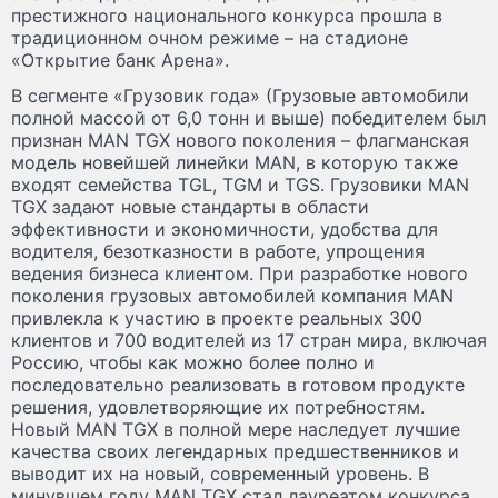
престижного национального конкурса прошла в
традиционном очном режиме – на стадионе
«Открытие банк Арена».
В сегменте «Грузовик года» (Грузовые автомобили
полной массой от 6,0 тонн и выше) победителем был
признан MAN TGX нового поколения – флагманская
модель новейшей линейки MAN, в которую также
входят семейства TGL, TGM и TGS. Грузовики MAN
TGX задают новые стандарты в области
эффективности и экономичности, удобства для
водителя, безотказности в работе, упрощения
ведения бизнеса клиентом. При разработке нового
поколения грузовых автомобилей компания MAN
привлекла к участию в проекте реальных 300
клиентов и 700 водителей из 17 стран мира, включая
Россию, чтобы как можно более полно и
последовательно реализовать в готовом продукте
решения, удовлетворяющие их потребностям.
Новый MAN TGX в полной мере наследует лучшие
качества своих легендарных предшественников и
выводит их на новый, современный уровень. В
минувшем году MAN TGX стал лауреатом конкурса