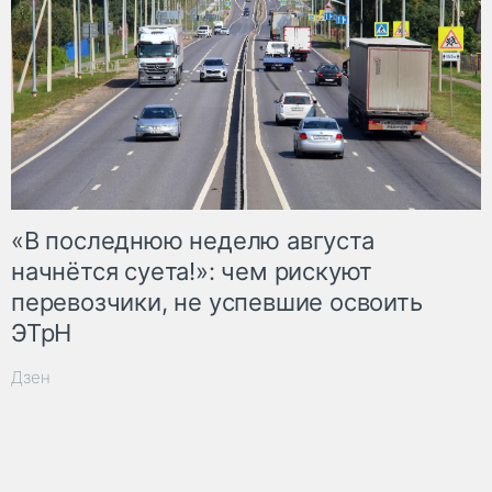
«В последнюю неделю августа
начнётся суета!»: чем рискуют
перевозчики, не успевшие освоить
ЭТрН
Дзен