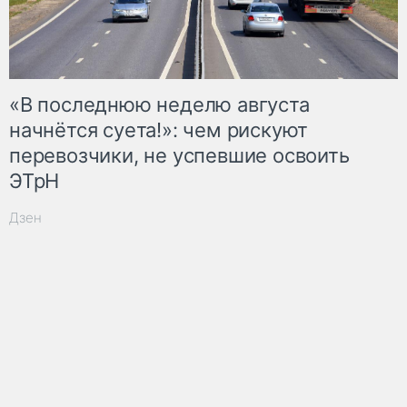
«В последнюю неделю августа
начнётся суета!»: чем рискуют
перевозчики, не успевшие освоить
ЭТрН
Дзен