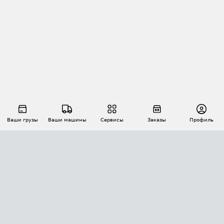
Ваши грузы
Ваши машины
Сервисы
Заказы
Профиль
АВТОМАТИЗАЦИЯ ПЕРЕВОЗОК
Площадки
Заказы
Торги
Тендеры
АТИ-Доки
GPS-мониторинг
АТИ Мессенджер
Цепочки грузов
API ATI.SU