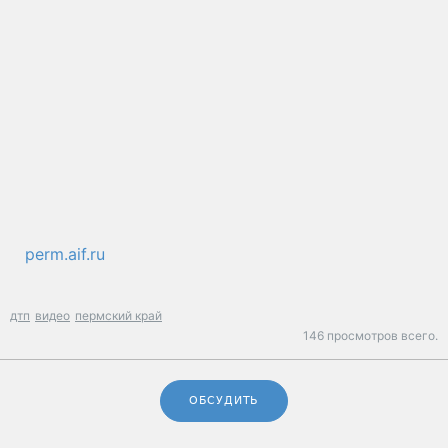
perm.aif.ru
дтп
видео
пермский край
146 просмотров всего.
ОБСУДИТЬ