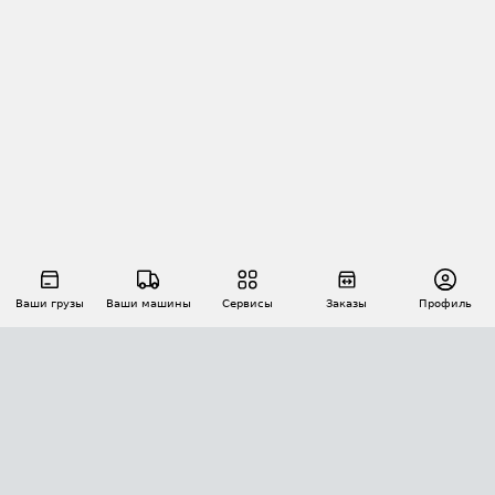
Ваши грузы
Ваши машины
Сервисы
Заказы
Профиль
АВТОМАТИЗАЦИЯ ПЕРЕВОЗОК
Площадки
Заказы
Торги
Тендеры
АТИ-Доки
GPS-мониторинг
АТИ Мессенджер
Цепочки грузов